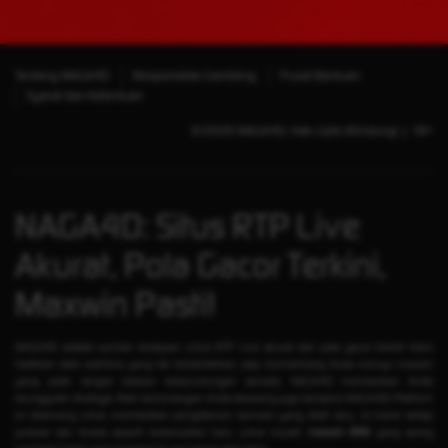
Paul
Gauselmann
IDR
2,000,000.00
Tentang NAGA4D
Responsible Gambling
Pusat Bantuan
Aztec Gems
Deluxe
Syarat dan Ketentuan
©2026 NAGA4D. Hak cipta dilindungi | 18+
Ida Summers
IDR
1,777,888.00
Gates of
Olympus
NAGA4D: Situs RTP Live
1000
Akurat, Pola Gacor Terkini,
Maxwin Pasti!
NAGA4D adalah sumber terdepan untuk RTP Live akurat dan pola gacor terkini! Kami
hadirkan data real-time yang tak terbantahkan, siap membimbing Anda menuju maxwin
yang pasti. Jangan biarkan keberuntungan semata, NAGA4D memberikan Anda
keunggulan strategis. Raih kemenangan Anda sekarang juga bersama NAGA4D! Platform
ini dirancang untuk memberikan pengalaman bermain yang lebih seru, di mana setiap
putaran slot terasa seperti kesempatan baru untuk meraih
maxwin 888
yang sering