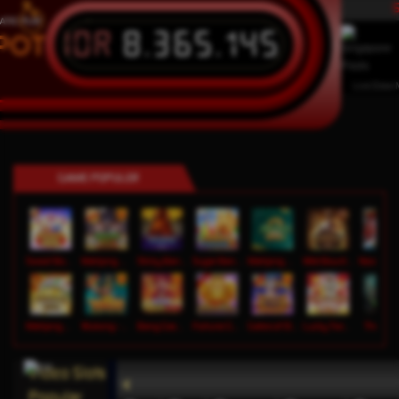
IDR
8.365.145
POT
Live Draw
GAME POPULER
Sweet Bonanza Super Scatter
Mahjong Wins 3 – Black Scatter
Sticky Bandits Thunder Rail
Sugar Bang Bang 2
Mahjong Ways 2
Wild Bounty Showdown
Mahjong Ways
Wukong - Black Scatter
Bang Gacor 1000
Fortune Gems
Gates of Olympus Super Scatter
Lucky Twins Nexus
The Cryp
Video Slots
Popular