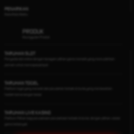
PENARIKAN
Rata-Rata Waktu
PRODUK
Keunggulan Produk
TARUHAN SLOT
Penyedia slot online dengan beragam pilihan game menarik yang memudahkan
pemain untuk mencapai jackpot
TARUHAN TOGEL
Platform togel yang menarik dari perusahan terbaik di dunia yang menawarkan
hadiah kemenangan besar
TARUHAN LIVE KASINO
Platform Pilihan bagi perusahaan-perusahaan terbaik di dunia, dengan pilihan variasi
game terbanyak