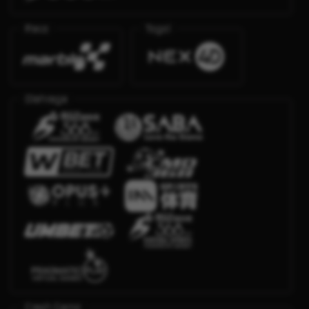
Race
Togel
Olahraga
Crash Game