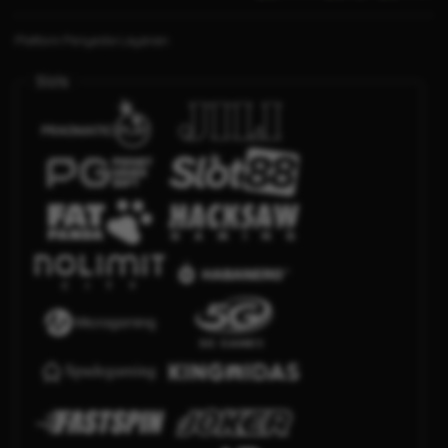
Platform Penyedia Layanan
Slots