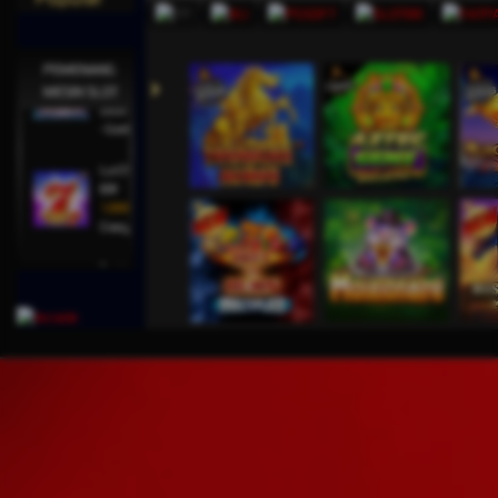
Karel Komarek
PEMENANG
IDR
MESIN SLOT
3,777,000.00
Zeus vs Hades
- Gods of War
Lui Che Woo
IDR
1,888,000.00
Crazy 777 2
Teddy Sagi
IDR
2,999,000.00
Sweet
Bonanza
Xmas
Miriam
Adelson
IDR
2,777,303.00
Mahjong Wins
3